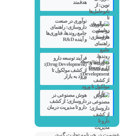
هدفمند
نوآوری در صنعت
داروسازی: راهنمای
جامع روندها، فناوری‌ها
و آینده R&D
فرآیند توسعه دارو
(Drug Development):
از کشف مولکول تا
ورود به بازار
هوش مصنوعی در
داروسازی؛ از کشف
دارو تا مدیریت درمان
عضویت در خبرنامه تجارت گستر