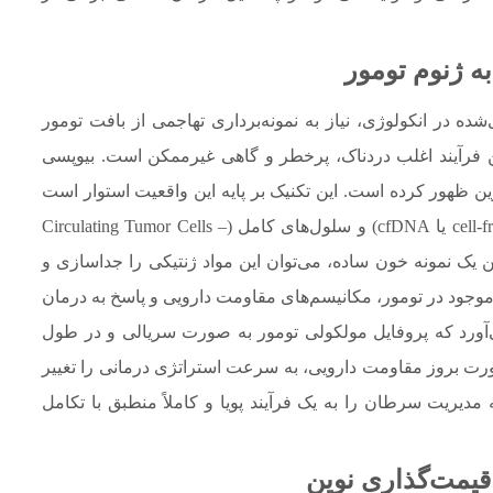
ه ژنوم تومور
 در انکولوژی، نیاز به نمونه‌برداری تهاجمی از بافت تومور
ین فرآیند اغلب دردناک، پرخطر و گاهی غیرممکن است. بیوپسی
گزین تحول‌آفرین ظهور کرده است. این تکنیک بر پایه این واقعیت استوار است
که تومورها قطعات کوچکی از DNA خود (cell-free DNA یا cfDNA) و سلول‌های کامل (Circulating Tumor Cells –
رفتن یک نمونه خون ساده، می‌توان این مواد ژنتیکی را جداسازی و
موجود در تومور، مکانیسم‌های مقاومت دارویی و پاسخ به درمان
ی‌آورد که پروفایل مولکولی تومور به صورت سریالی و در طول
ورت بروز مقاومت دارویی، به سرعت استراتژی درمانی را تغییر
 مدیریت سرطان را به یک فرآیند پویا و کاملاً منطبق با تکامل
قیمت‌گذاری نوین