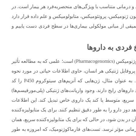
و درمانی متناسب با ویژگی‌های منحصربه‌فرد هر بیمار است. در
ن ژنومیکس، پروتئومیکس، متابولومیکس و علم داده قرار دارد
 عمیقی از مبانی مولکولی بیماری‌ها در سطح فردی دست یابیم و
فردی به داروها
سنگ بنای پزشکی شخصی‌سازی‌شده، حوزه فارماکوژنومیکس (Pharmacogenomics) است؛ علمی که به مطالعه تأثیر
. پروفایل ژنتیکی هر انسان، حاوی اطلاعات حیاتی در مورد نحوه
متابولیسم، توزیع و اثربخشی داروها در بدن اوست. به عنوان مثال، ژن‌هایی که آنزیم‌های سیتوکروم P450 را کد
قش کلیدی در متابولیسم بیش از ۷۰ درصد داروهای رایج دارند. وجود واریانت‌های ژنتیکی (پلی‌مورفیسم‌ها)
نده سریع، متوسط یا کند یک داروی خاص تبدیل کند. این اطلاعات
 دوز دارو را به طور دقیق تنظیم کنند. برای یک متابولیزه‌کننده
آن در بدن شود، در حالی که برای یک متابولیزه‌کننده سریع، همان
نی مؤثر نرسد. تست‌های فارماکوژنومیک، که امروزه به طور