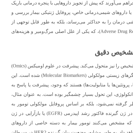
راهم می‌آورند که پیش از تجویز داروهایی با پنجره درمانی باریک
) یا داروهای شیمی‌درمانی خاص، پروفایل ژنتیکی بیمار بررسی و
خشی درمان را به حداکثر می‌رساند، بلکه به طور قابل توجهی از
بروز واکنش‌های نامطلوب دارویی (Adverse Drug Reactions – ADRs)، که یکی از علل اصلی مرگ‌ومیر و هزینه‌های
تشخیص دقیق
پزشکی شخصی‌سازی‌شده فراتر از درمان است و تشخیص را نیز متحول می‌کند. پیشرفت در علوم اومیکس (Omics)
منجر به کشف و اعتبارسنجی طیف وسیعی از نشانگرهای زیستی مولکولی (Molecular Biomarkers) شده است. این
، پروتئین‌ها یا متابولیت‌ها) هستند که وجود، پیشرفت یا پاسخ به
نکولوژی، این تحول بسیار چشمگیر بوده است. به عنوان مثال،
ر گرفته نمی‌شود، بلکه بر اساس پروفایل مولکولی تومور به
زیرگروه‌های مختلفی تقسیم می‌گردد. وجود جهش در ژن گیرنده فاکتور رشد اپیدرمی (EGFR) یا بازآرایی در ژن
تند که مشخص می‌کنند تومور بیمار به دسته خاصی از داروهای
هدفمند (مانند مهارکننده‌های تیروزین کیناز) پاسخ خواهد داد. به طور مشابه، وضعیت بیان گیرنده HER2 در سرطان