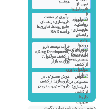
هدفمند
نوآوری در صنعت
داروسازی: راهنمای
جامع روندها، فناوری‌ها
و آینده R&D
فرآیند توسعه دارو
(Drug Development):
از کشف مولکول تا
ورود به بازار
هوش مصنوعی در
داروسازی؛ از کشف
دارو تا مدیریت درمان
عضویت در خبرنامه تجارت گستر