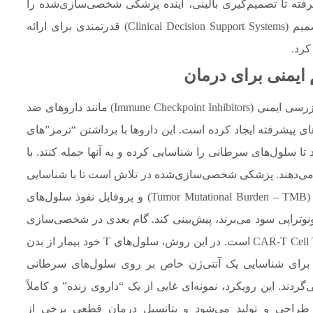
ه تا تصمیم‌گیری بالینی، آینده پزشکی شخصی‌سازی‌شده را
شکل خواهد داد و به پزشکان ابزارهای پشتیبانی تصمیم (Clinical Decision Support Systems) قدرتمندی برای ارائه
کرد.
ایمنی برای درمان
ایمونوتراپی، به ویژه با ظهور مهارکننده‌های ایست بازرسی ایمنی (Immune Checkpoint Inhibitors) مانند داروهای ضد
رطان‌های پیشرفته ایجاد کرده است. این داروها با برداشتن “ترمز”های
به سلول‌های T اجازه می‌دهند تا سلول‌های سرطانی را شناسایی کرده و به آنها حمله کنند. با
سخ می‌دهند. پزشکی شخصی‌سازی‌شده در تلاش است تا با شناسایی
بیومارکرهایی مانند بیان PD-L1، بار جهش توموری (Tumor Mutational Burden – TMB) و پروفایل نفوذ سلول‌های
ایمونوتراپی سود می‌برند، پیش‌بینی کند. گام بعدی در شخصی‌سازی
ایمونوتراپی، توسعه درمان‌های سلولی مانند CAR-T Cell Therapy است. در این روش، سلول‌های T خود بیمار از بدن
 برای شناسایی یک آنتی‌ژن خاص بر روی سلول‌های سرطانی
دند. این رویکرد، نمونه‌ای غایی از یک “داروی زنده” و کاملاً
طراحی و تولید می‌شود و پتانسیل درمان قطعی برخی از