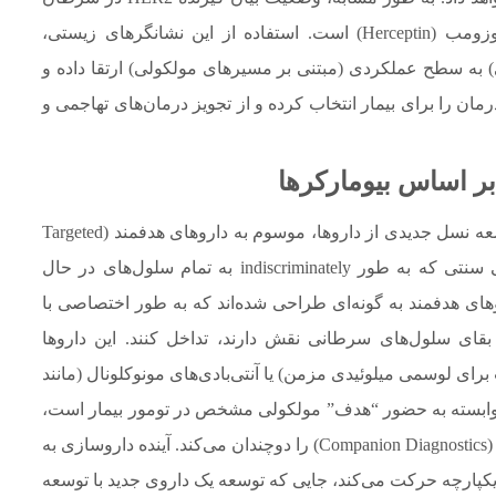
پستان، تعیین‌کننده اثربخشی داروهایی مانند تراستوزومب (Herceptin) است. استفاده از این نشانگرهای زیستی،
به سطح عملکردی (مبتنی بر مسیرهای مولکولی) ارتقا داده و
درمان را برای بیمار انتخاب کرده و از تجویز درمان‌های تهاجمی و
ر اساس بیومارکرها
کشف نشانگرهای زیستی مولکولی، مستقیماً به توسعه نسل جدیدی از داروها، موسوم به داروهای هدفمند (Targeted
Therapies)، منجر شده است. برخلاف شیمی‌درمانی سنتی که به طور indiscriminately به تمام سلول‌های در حال
های هدفمند به گونه‌ای طراحی شده‌اند که به طور اختصاصی با
بقای سلول‌های سرطانی نقش دارند، تداخل کنند. این داروها
برای لوسمی میلوئیدی مزمن) یا آنتی‌بادی‌های مونوکلونال (مانند
ا وابسته به حضور “هدف” مولکولی مشخص در تومور بیمار است،
که این امر ضرورت انجام تست‌های تشخیصی همراه (Companion Diagnostics) را دوچندان می‌کند. آینده داروسازی به
پارچه حرکت می‌کند، جایی که توسعه یک داروی جدید با توسعه