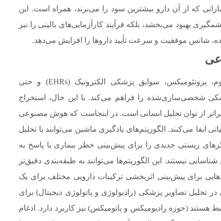
ی که از آن دارو بیشترین سود را می‌برند، همراه است. این
مگیری بهبود می‌بخشد، بلکه فرآیند کارآزمایی‌های بالینی را نیز
ده، شانس موفقیت و سرعت تأیید داروها را افزایش می‌دهد.
عی
حجم عظیم داده‌های تولید شده از توالی‌یابی ژنوم، پروتئومیکس، سوابق پزشکی الکترونیک (EHRs) و حتی
کی شخصی‌سازی‌شده را فراهم می‌کند. با این حال، استخراج
های معنادار از این “داده‌های بزرگ” (Big Data) فراتر از توان تحلیل انسانی است. در اینجاست که هوش مصنوعی
ماشین (Machine Learning) نقشی حیاتی ایفا می‌کنند. الگوریتم‌های یادگیری ماشین می‌توانند با تحلیل
رهای زیستی جدیدی را برای پیش‌بینی خطر بیماری یا پاسخ به
ایی نیستند. این الگوریتم‌ها می‌توانند به طبقه‌بندی دقیق‌تر
هایی برای پیش‌بینی اثربخشی ترکیبات دارویی مختلف برای یک
در تحلیل تصاویر پزشکی (رادیولوژی و پاتولوژی دیجیتال) برای
تبط هستند (حوزه رادیومیکس و پاتومیکس) نیز کاربرد دارد. ادغام