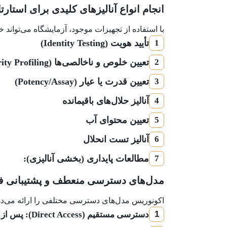
انجام انواع آنالیزهای کلیدی برای استارتا
با استفاده از تجهیزات موجود، آزمایشگاه می‌تواند خدمات آنالیزی متنوعی را ب
تأیید هویت (Identity Testing)
1
تعیین خلوص و ناخالصی‌ها (Purity & Impurity Profiling)
2
تعیین قدرت یا عیار (Potency/Assay)
3
آنالیز حلال‌های باقیمانده
4
تعیین محتوای آب
5
آنالیز تست انحلال
6
مطالعات پایداری (بخشی آنالیزی):
7
مدل‌های دسترسی منعطف و پشتیبانی ف
اکونوریس مدل‌های دسترسی مختلفی را ارائه می‌دهد ت
1
دسترسی مستقیم (Direct Access): پس از گذراندن دوره‌های آموزشی لازم بر روی تجهیزات، تیم‌های استارتاپی می‌توانند خودشان از تجهیزات استفاده کنند.