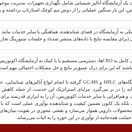
یت یک آزمایشگاه آنالیز شیمیایی شامل نگهداری تجهیزات، مدیریت موج
این بار سنگین عملیاتی را از دوش تیم کوچک استارتاپ برداشته و به آ
 به آزمایشگاه در فضای شتابدهنده، هماهنگی با سایر خدمات مانند مشاو
رای مقایسه نتایج با داده‌های منتشر شده)، و جلسات منتورینگ تجاری (
حفظ کنترل بر آزمایش‌ها: در مقایسه با برون‌سپاری کامل به CROها، دسترسی مستقیم یا با
ه باشند که این برای درک عمیق‌تر نتایج و حل مشکلات احتمالی مهم است
خدمات متنوع این آزمایشگاه، از دسترسی به دستگاه‌های HPLC و GC-MS گرفته 
یه را در بر می‌گیرد. مزایای استراتژیک این خدمت، از جمله کاهش 
و هم‌افزایی با سایر خدمات اکونوریس، آن را به ابزاری قدرتمند برای ا
بلکه یک کانون تضمین کیفیت و شتابدهنده نوآوری عملی است که با توا
 محصولات دارویی هموار می‌سازد و نقشی محوری در تقویت بنیان‌های
ایت همه‌جانبه از نوآوری در این حوزه را به اثبات می‌رساند.